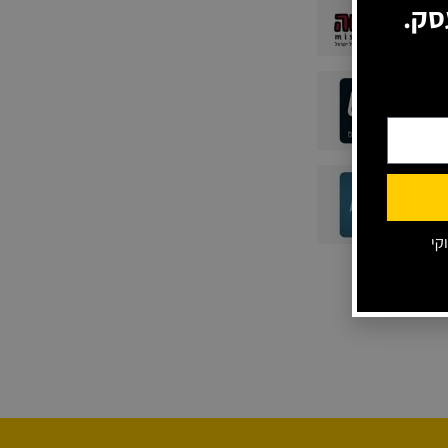
סק.
קי