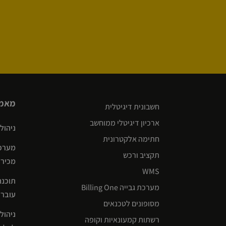
מאמר
חשבונית דיגיטלית
ארכיון דיגיטלי ממוחשב
ניהול שרש
חתימה אלקטרונית
מערכת
תקציב ורכש
מכירו
WMS
תוכנה
מערכת גבייה Billing One
עוברים לניה
מסופונים לטכנאים
ניהול
רשתות קמעונאיות וקופה