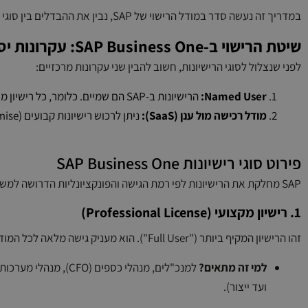
במדריך זה נעשה סדר במודל הרישוי של SAP, נבין את ההבדלים בין סוגי המשתמשים ונלמד איך לבצע אופטימיזציה של הרישיונות בארגון.
שיטת הרישוי ב-SAP Business One: עקרונות יסוד
לפני שנצלול לסוגי הרישיונות, חשוב להבין שני עקרונות מרכזיים:
Named User:
הרישיונות ב-SAP הם שמיים. כלומר, כל רישיון מוקצה למשתמש ספציפי (ולא לפי "מספר משתמשים בו-זמנית").
מודל רכישה מול ענן (SaaS):
ניתן לרכוש רישיונות קבועים (On-Premise) או לשכור רישיונות במודל ענן חודשי.
פירוט סוגי רישיונות SAP Business One
SAP מחלקת את הרישיונות לפי רמת הגישה והפונקציונליות הדרושה למשתמש:
1. רישיון מקצועי (Professional License)
זהו הרישיון המקיף ביותר ("Full User"). הוא מעניק גישה מלאה לכל המודולים והאפשרויות במערכת ללא הגבלה.
למי זה מתאים?
למנכ"לים, מנהלי כס
ועד ייצור).