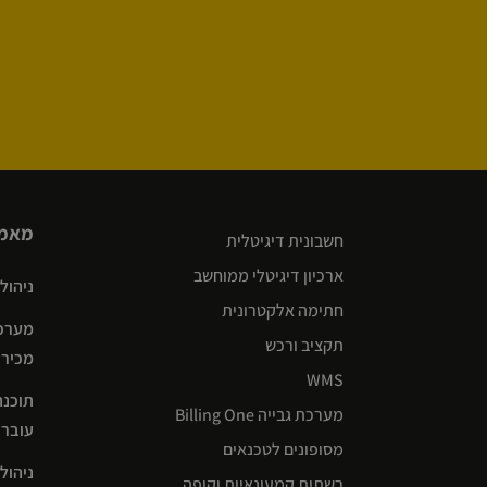
מאמר
חשבונית דיגיטלית
ארכיון דיגיטלי ממוחשב
ניהול שרש
חתימה אלקטרונית
מערכת
תקציב ורכש
מכירו
WMS
תוכנה
מערכת גבייה Billing One
עוברים לניה
מסופונים לטכנאים
ניהול
רשתות קמעונאיות וקופה