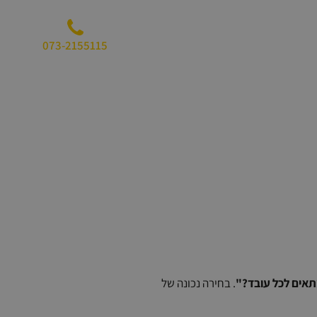
מידע מקצועי
אודותינו
צור קשר
073-2155115
 SAP Business One: איך לבחור את המודל הנכון לעסק
תאים לכל עובד?"
. בחירה נכונה של