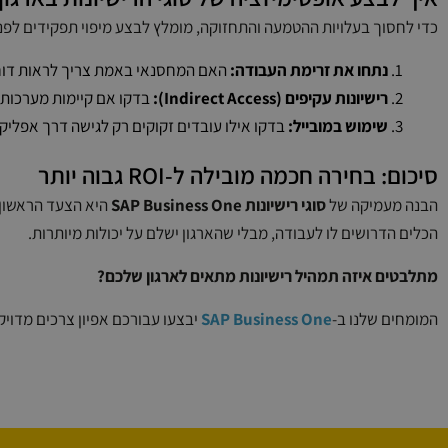
כדי לחסוך בעלויות ההטמעה והתחזוקה, מומלץ לבצע מיפוי תפקידים לפנ
נתחו את זרימת העבודה:
האם המחסנאי באמת צריך לראות דוחות רווח והפסד? אם לא
רישיונות עקיפים (Indirect Access):
בדקו אם קיימות מערכות חיצוניות (כמו 
שימוש במובייל:
בדקו אילו עובדים זקוקים רק לגישה דרך אפליקציית ה-Mobile – לעיתים זה משנה את תמהיל ה
סיכום: בחירה חכמה מובילה ל-ROI גבוה יותר
הבנה מעמיקה של
סוגי רישיונות SAP Business One
הכלים הדרושים לו לעבודה, מבלי שהארגון ישלם על יכולות מיותרות.
מתלבטים איזה תמהיל רישיונות מתאים לארגון שלכם?
המומחים שלנו ב-
SAP Business One
יבצעו עבורכם אפיון צרכים מדויק 