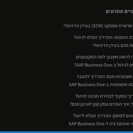
ים אחרונים
רת אספקה (SCM) בעידן הדיגיטלי
 הזמנות: המדריך המלא לניהול
ת חכם בעידן הדיגיטלי
 לרואה חשבון: למה המקצוענים
ול ב-SAP Business One?
 חשבוניות חכם: המדריך למעבר
טומטית ב-SAP Business One
ך המקיף לבחירת תוכנה לניהול
 איך הופכים עסק קטן לארגון חכם?
נים למחסן: המדריך המלא לייעול
נטגרציה ל-SAP Business One