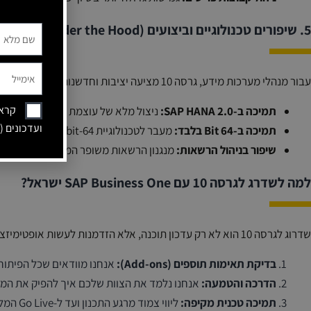
5. שיפורים טכנולוגיים וביצועים (Under the Hood)
עבור מנהלי מערכות מידע, גרסה 10 מציעה יציבות וחדשנות טכנולוגית:
קראת
תמיכה ב-SAP HANA 2.0:
ניצול מלא של עוצמת המחשוב בזיכרון (In-memory) לביצועים מהירים פי כמה בגרסאות ה-NA
ועדכונים (
תמיכה ב-64 Bit בלבד:
מעבר לטכנולוגיית 64-bit המאפשרת ניצול טוב יותר של משאבי השרת והזיכרון.
שיפור בניהול הרשאות:
מנגנון הרשאות משופר המאפשר שליטה מד
למה לשדרג לגרסה 10 עם SAP Business One ישראל?
שדרוג לגרסה 10 הוא לא רק עדכון תוכנה, אלא הזדמנות לעשות אופטימיזציה לתהליכים העסקיים שלכם. המומחים שלנו ידאגו שהמעבר יהיה שקוף ובטוח:
בדיקת תאימות תוספים (Add-ons):
אנחנו מוודאים שכל הפיתוח
הדרכה והטמעה:
אנחנו נלמד את הצוות שלכם איך להפיק את המקסימום מה-Web Client ומ
תמיכה טכנית מקיפה:
ליווי צמוד מרגע התכנון ועד ל-Go Live המלא.