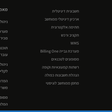
מאמר
חשבונית דיגיטלית
ארכיון דיגיטלי ממוחשב
ניהול שרש
חתימה אלקטרונית
מערכת
תקציב ורכש
מכירו
WMS
תוכנה
מערכת גבייה Billing One
עוברים לניה
מסופונים לטכנאים
ניהול
רשתות קמעונאיות וקופה
לקליטה או
הנהלת חשבונות כפולה
המדרי
מחסן ממוחשב לוגיסטי
משרד:
מסופו
המלאי ואי