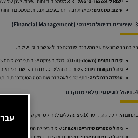
ייצוא ל-Excel ו-Word:
ייצוא מסמכים ודוחות ישירות לענן של Microsoft OneDrive.
עיצוב מסמכים:
גמישות רבה יותר בעיצוב תבניות מסמכים ודוחות המבוס
3. שיפורים בניהול הפיננסי (Financial Management)
הליבה החשבונאית של המערכת שודרגה כדי לאפשר דיוק ויעילות:
קידוח נתונים (Drill-down):
יכולת העמקה ישירות מכרטיס החשבון
ניהול תקופות דיווח:
שיפורים בתהליכי סגירת חודש ושנה המונעים ט
עמידה ברגולציה:
התאמה מלאה לדרישות המס המעודכנות ביותר ב
4. ניהול לוגיסטי ומלאי מתקדם
בתחום הלוגיסטיקה, גרסה 10 מציעה כלים לניהול מדויק של שרשרת האספקה:
עברו
ניהול מספרים סידוריים ואצוות:
שיפור ביכולת המעקב והעדכון של
ניהול קבוצות פריטים:
גמישות גדולה יותר בשיוך פריטים לקבוצות 