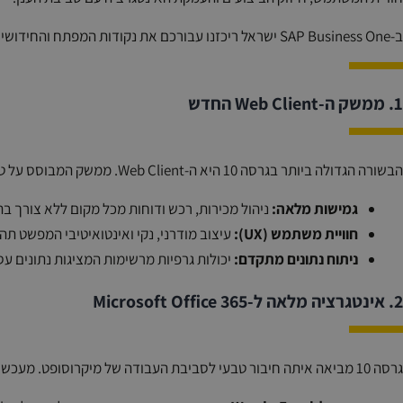
ב-SAP Business One ישראל ריכזנו עבורכם את נקודות המפתח והחידושים המרכזיים שיהפכו את העבודה שלכם לחכמה ומהירה יותר.
1. ממשק ה-Web Client החדש
הבשורה הגדולה ביותר בגרסה 10 היא ה-Web Client. ממשק המבוסס על טכנולוגיית SAP Fiori המאפשר עבודה חלקה מכל דפדפן ומכל מכשיר.
גמישות מלאה:
ניהול מכירות, רכש ודוחות מכל מקום ללא צורך בהתקנת ה-ient
חוויית משתמש (UX):
עיצוב מודרני, נקי ואינטואיטיבי המפשט תה
ניתוח נתונים מתקדם:
יכולות גרפיות מרשימות המציגות נתונים עס
2. אינטגרציה מלאה ל-Microsoft Office 365
גרסה 10 מביאה איתה חיבור טבעי לסביבת העבודה של מיקרוסופט. מעכשיו, ניהול המשרד הופך למסונכרן יותר: