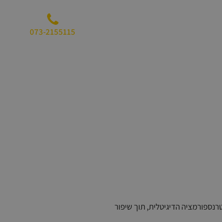
מידע מקצועי
אודותינו
צור קשר
073-2155115
תגרי הטרנספורמציה הדיגיטלית, תוך שיפור