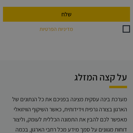
קראתי ואני מאשר/ת את
מדיניות הפרטיות
של האתר
ומסכים/ה לקבלת דיוור שיווקי ועדכונים (ניתן להסיר בכל עת)
על קצה המזלג
מערכת בינה עסקית מציגה בפניכם את כל הנתונים של
הארגון בצורה גרפית וידידותית, כאשר השיקוף הוויזואלי
מאפשר לכם להבין את התמונה הכללית לעומק, וליצור
דוחות מגוונים על סמך מידע מכל רחבי הארגון, בכמה