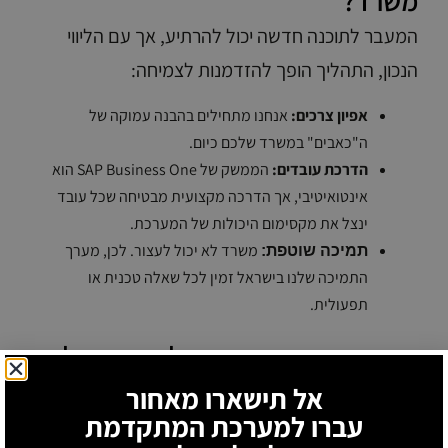
משרד?
המעבר לתוכנה חדשה יכול להרתיע, אך עם הליווי
הנכון, התהליך הופך להזדמנות לצמיחה:
אפיון צרכים:
אנחנו מתחילים בהבנה עמוקה של
ה"כאבים" במשרד שלכם כיום.
הדרכת עובדים:
הממשק של SAP Business One הוא
אינטואיטיבי, אך הדרכה מקצועית מבטיחה שכל עובד
ינצל את מקסימום היכולות של המערכת.
משרד לא יכול לעצור. לכן, מערך
תמיכה שוטפת:
התמיכה שלנו בישראל זמין לכל שאלה טכנית או
תפעולית.
סיכום: עתיד המשרד שלכם מתחיל
כאן
אל תישארו מאחור
עברו למערכת המתקדמת
תוכנה לניהול משרד
היא ההשקעה המשתלמת ביותר