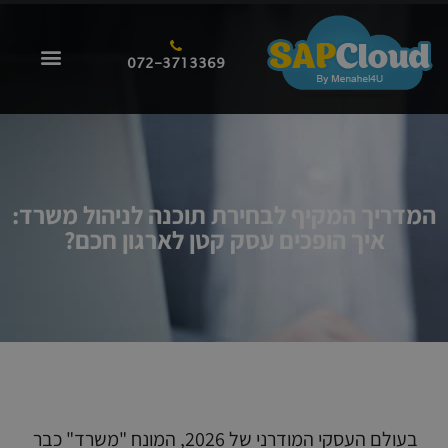
072-3713369
המדריך המקיף לבחירת תוכנה לניהול משרד:
איך הופכים עסק קטן לארגון חכם?
בעולם העסקי המודרני של 2026, המונח "משרד" כבר