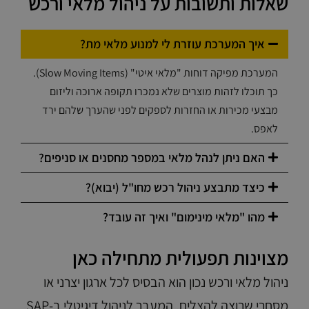
שאלות ותשובות על ניהול מלאי ורכש
איך המערכת עוזרת לי למנוע מלאי מת?
המערכת מפיקה דוחות "מלאי איטי" (Slow Moving Items).
כך תוכלו לזהות מוצרים שלא נמכרו תקופה ארוכה וליזום
מבצעי מכירות או החזרות לספקים לפני שהערך שלהם ירד
לאפס.
האם ניתן לנהל מלאי במספר מחסנים או סניפים?
כיצד מתבצע ניהול רכש מחו"ל (יבוא)?
מהו "מלאי מינימום" ואיך זה עובד?
מצוינות תפעולית מתחילה כאן
ניהול מלאי ורכש נכון הוא הבסיס לכל ארגון יצרני או
מסחרי שרוצה להצליח. המעבר לניהול דיגיטלי ב-SAP