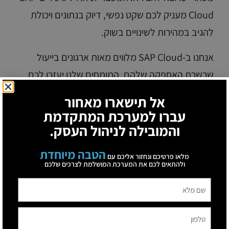
Cloud מעניק לכם שקט נפשי, דיוק בנתונים ויכולת
להגיב במהירות לשינויים בשוק.
אנחנו ב-SAP Cloud מלווים מאות ארגונים בייעול
שרשרת האספקה שלהם. המומחים שלנו יעזרו לכם
לאפיין את תהליכי הרכש והמלאי הנכונים ביותר
אל תישארו מאחור
עבורכם, כדי שתוכלו להפסיק להתעסק ב"כיבוי
עברו למערכת המתקדמת
שריפות" ולהתחיל לנהל את העסק בראש שקט.
והמובילה לניהול העסק.
מעוניינים בייעול מערך המלאי והרכש שלכם?
הטבה מיוחדת
מלאו פרטיכם ונחזור אליכם עם
ולהתאים לכם את המערכת המושלמת לצרכים שלכם
הצטרפו למהפכה הדיגיטלית וגלו איך SAP Business
One יכולה לחסוך לכם כסף כבר מהחודש הראשון.